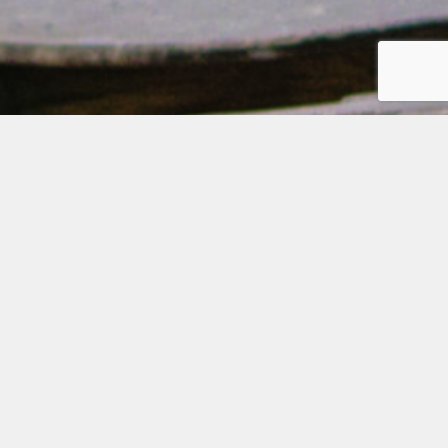
Le Parc Évasion de Dijon est un lieu unique qui allie
nature, loisirs et détente. Situé à quelques minutes du
centre-ville, ce parc propose une expérience immersive,
idéale pour les familles, les groupes d’amis ou les
passionnés de nature.