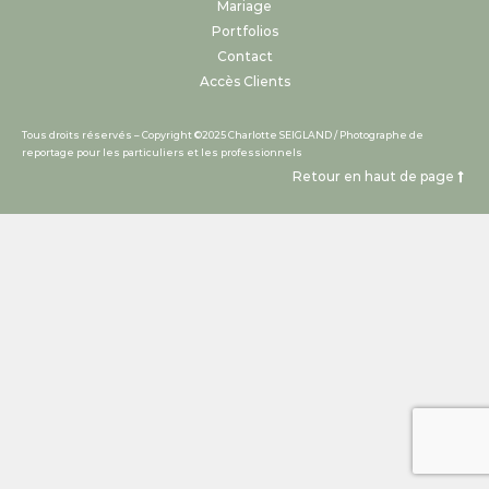
Mariage
Portfolios
Contact
Accès Clients
Tous droits réservés – Copyright ©2025 Charlotte SEIGLAND / Photographe de
reportage pour les particuliers et les professionnels​
Retour en haut de page